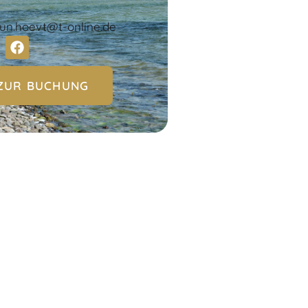
un.hoevt@t-online.de
ZUR BUCHUNG