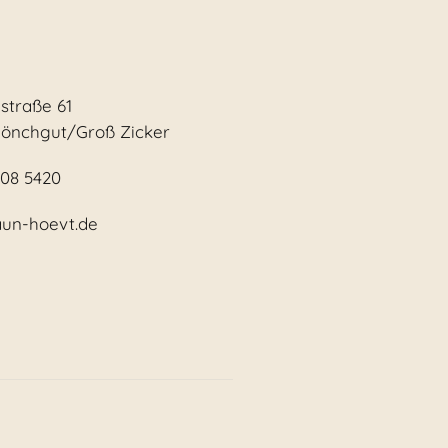
straße 61
Mönchgut/Groß Zicker
308 5420
aun-hoevt.de