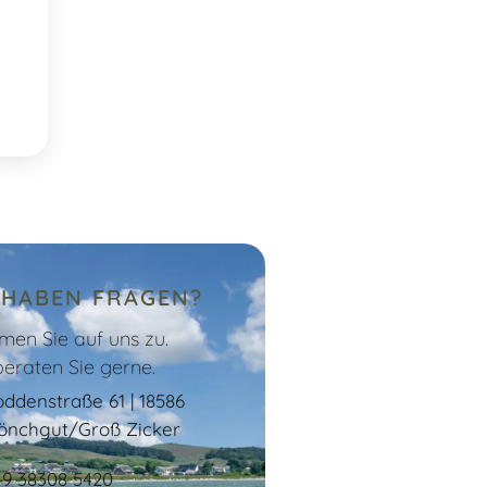
 HABEN FRAGEN?
en Sie auf uns zu.
beraten Sie gerne.
ddenstraße 61 | 18586
önchgut/Groß Zicker
49 38308 5420